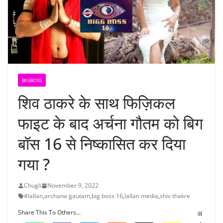
BIGBOSS
शिव ठाकरे के साथ फिज़िकल
फाइट के बाद अर्चना गौतम को बिग
बॉस 16 से निष्कासित कर दिया
गया ?
Chugli
November 9, 2022
#lallan
,
archana gautam
,
big boss 16
,
lallan media
,
shiv thakre
Share This To Others...
अ