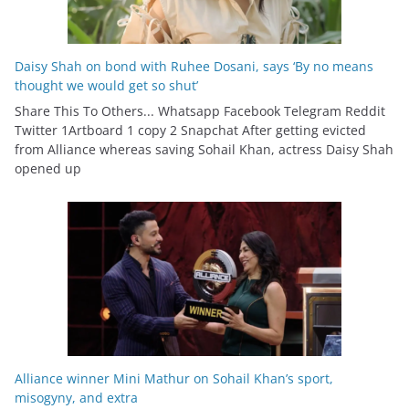
Daisy Shah on bond with Ruhee Dosani, says ‘By no means
thought we would get so shut’
Share This To Others... Whatsapp Facebook Telegram Reddit
Twitter 1Artboard 1 copy 2 Snapchat After getting evicted
from Alliance whereas saving Sohail Khan, actress Daisy Shah
opened up
Alliance winner Mini Mathur on Sohail Khan’s sport,
misogyny, and extra