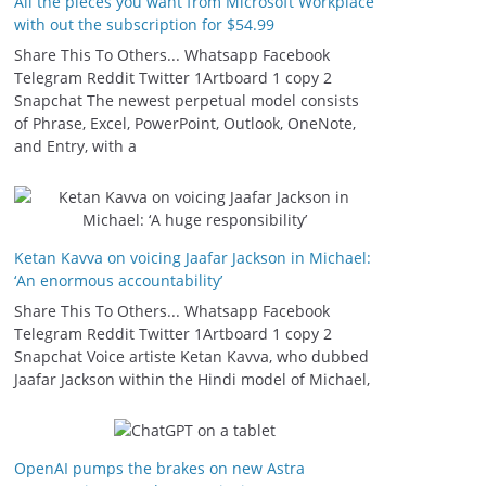
All the pieces you want from Microsoft Workplace
with out the subscription for $54.99
Share This To Others... Whatsapp Facebook
Telegram Reddit Twitter 1Artboard 1 copy 2
Snapchat The newest perpetual model consists
of Phrase, Excel, PowerPoint, Outlook, OneNote,
and Entry, with a
Ketan Kavva on voicing Jaafar Jackson in Michael:
‘An enormous accountability’
Share This To Others... Whatsapp Facebook
Telegram Reddit Twitter 1Artboard 1 copy 2
Snapchat Voice artiste Ketan Kavva, who dubbed
Jaafar Jackson within the Hindi model of Michael,
OpenAI pumps the brakes on new Astra