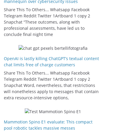
mannequin over cybersecurity issues
Share This To Others... Whatsapp Facebook
Telegram Reddit Twitter 1Artboard 1 copy 2
Snapchat “These outcomes, along with
professional assessments, have led us to
conclude final night time
OpenAI is lastly killing ChatGPT’s textual content
chat limits free of charge customers
Share This To Others... Whatsapp Facebook
Telegram Reddit Twitter 1Artboard 1 copy 2
Snapchat Word, nevertheless, that restrictions
will nonetheless apply to messages that contain
extra resource-intensive options,
Mammotion Spino E1 evaluate: This compact
pool robotic tackles massive messes