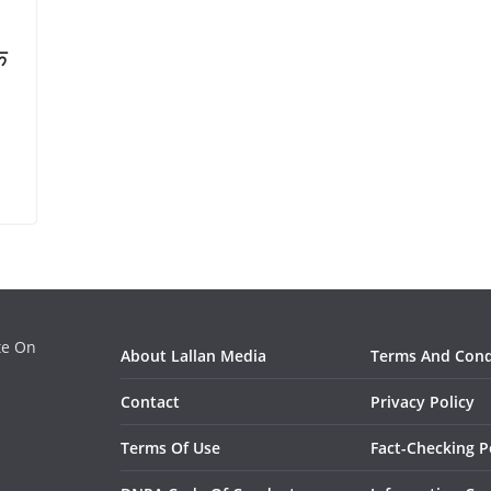
क
ate On
About Lallan Media
Terms And Cond
Contact
Privacy Policy
Terms Of Use
Fact-Checking P