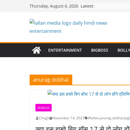
Skip
Latest:
Thursday, August 6, 2026
to
content
ENTERTAINMENT
BIGBOSS
BOLL
anurag dobhal
BIGBOSS
Chugli
November 14, 2023
#lallan
,
anurag dobhal
,
big
क्या इस हफ्ते बिग बॉस 17 से दो लोग