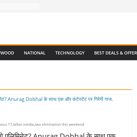
YWOOD
NATIONAL
TECHNOLOGY
BEST DEALS & OFFE
boss 17
,
lallan media
,
two elimination this weekend
 होंगे एलिमिनेट? Anurag Dobhal के साथ एक