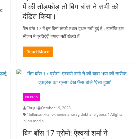
में की तोड़फोड़ तो बिग बॉस ने सभी को
्ट
दंडित किया।
बिग बॉस 17 में इन दिनों काफी उथल-पुथल मची हुई है। हालाँकि इस
सीज़न में प्रतिद्वंद्वी ज्यादा नहीं खेलते हैं,
Read More
BIGBOSS
Chugli
October 19, 2023
#lallan
,
ankita lokhande
,
anurag dobhal
,
bigboss 17
,
fights
,
lallan media
बिग बॉस 17 प्रोमो: ऐश्वर्या शर्मा ने