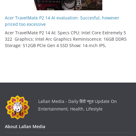
Acer TravelMate P2 14 AI evaluation: Succesful, however
priced too excessive
Acer TravelMate P2 14 AI: Specs CPU: Intel Core Extremely 5
322 Graphics: Intel Arc Graphics Reminiscence: 16GB DDR5
Storage: 512GB PCIe Gen 4 SSD Show: 14-inch IPS,
Lallan Media - Daily हिंदी न्यूज़ Update On
Entertainment, Health, Lifestyle
About Lallan Media