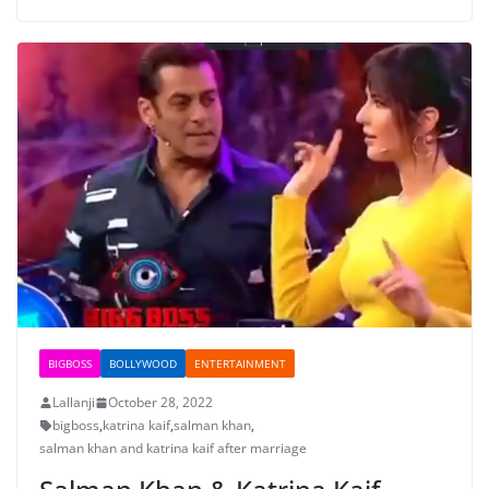
BIGBOSS
BOLLYWOOD
ENTERTAINMENT
Lallanji
October 28, 2022
bigboss
,
katrina kaif
,
salman khan
,
salman khan and katrina kaif after marriage