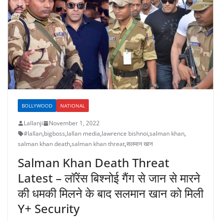
BOLLYWOOD
NATIONAL
Lallanji
November 1, 2022
#lallan
,
bigboss
,
lallan media
,
lawrence bishnoi
,
salman khan
,
salman khan death
,
salman khan threat
,
सलमान खान
Salman Khan Death Threat
Latest – लॉरेंस बिश्नोई गैंग से जान से मारने
की धमकी मिलने के बाद सलमान खान को मिली
Y+ Security