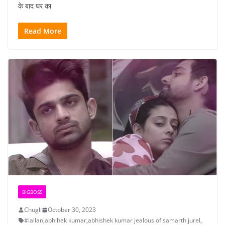
के बाद घर का
Read More
BIGBOSS
Chugli
October 30, 2023
#lallan
,
abhihek kumar
,
abhishek kumar jealous of samarth jurel
,