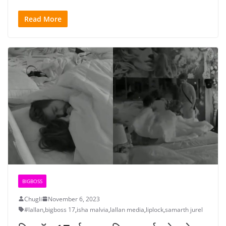
Read More
BIGBOSS
Chugli
November 6, 2023
#lallan
,
bigboss 17
,
isha malvia
,
lallan media
,
liplock
,
samarth jurel