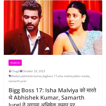
BIGBOSS
Chugli
October 29, 2023
#lallan
,
abhishek kumar
,
bigboss 17
,
isha malvia
,
lallan media
,
samarth jurel
Bigg Boss 17: Isha Malviya को मारते
थे Abhishek Kumar, Samarth
Jurel ने लगाया अभिषेक कुमार पर