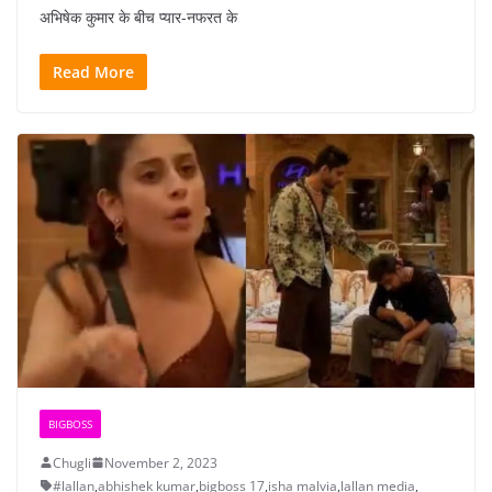
अभिषेक कुमार के बीच प्यार-नफरत के
Read More
BIGBOSS
Chugli
November 2, 2023
#lallan
,
abhishek kumar
,
bigboss 17
,
isha malvia
,
lallan media
,