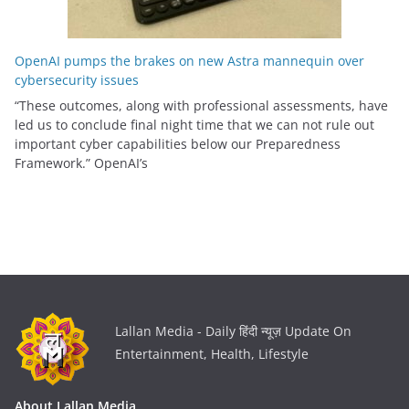
OpenAI pumps the brakes on new Astra mannequin over
cybersecurity issues
“These outcomes, along with professional assessments, have
led us to conclude final night time that we can not rule out
important cyber capabilities below our Preparedness
Framework⁠.” OpenAI’s
Lallan Media - Daily हिंदी न्यूज़ Update On
Entertainment, Health, Lifestyle
About Lallan Media